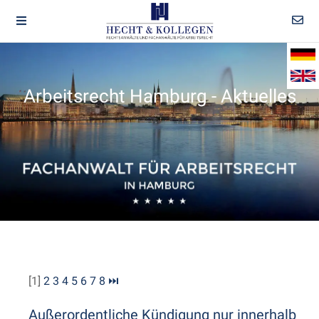
Arbeitsrecht Hamburg - Aktuelles
[1]
2
3
4
5
6
7
8
⏭
Außerordentliche Kündigung nur innerhalb