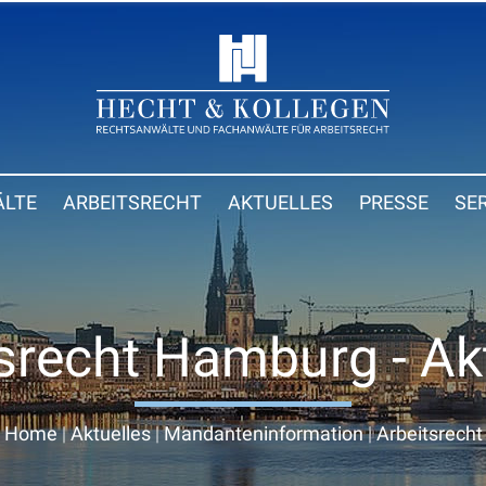
LTE
ARBEITSRECHT
AKTUELLES
PRESSE
SE
srecht Hamburg - Ak
Home
|
Aktuelles
|
Mandanteninformation
|
Arbeitsrecht