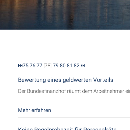
⏮
75
76
77
[78]
79
80
81
82
⏭
Bewertung eines geldwerten Vorteils
Der Bundesfinanzhof räumt dem Arbeitnehmer ein 
Mehr erfahren
Keine Regelprobezeit für Personalräte