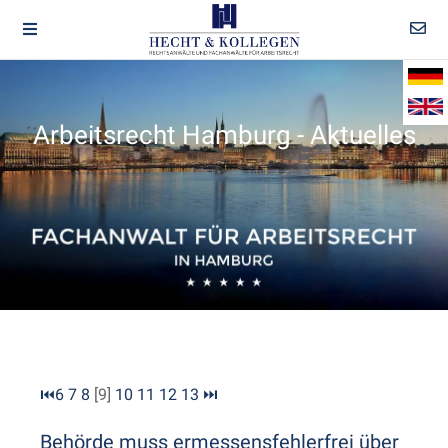
Arbeitsrecht Hamburg - Aktuelles
⏮
6
7
8
[9]
10
11
12
13
⏭
Behörde muss ermessensfehlerfrei über